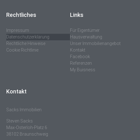
Rechtliches
Links
Impressum
Für Eigentümer
Datenschutzerklärung
Hausverwaltung
Rechtliche Hinweise
Unser Immobilienangebot
Cookie Richtlinie
Kontakt
Facebook
Referenzen
My Buisness
Kontakt
Sacks Immobilien
Steven Sacks
Max-Osterloh-Platz 6
38102 Braunschweig