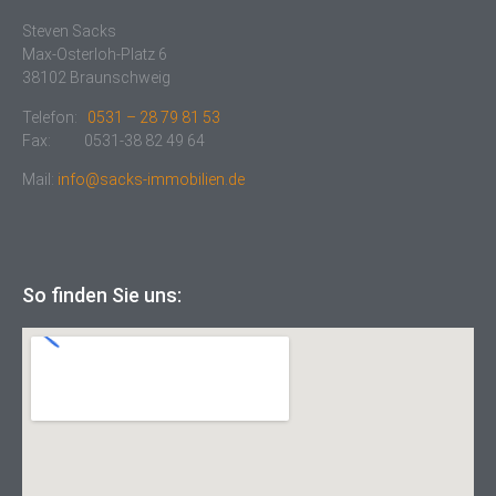
Steven Sacks
Max-Osterloh-Platz 6
38102 Braunschweig
Telefon:
0531 – 28 79 81 53
Fax: 0531-38 82 49 64
Mail:
info@sacks-immobilien.de
So finden Sie uns: