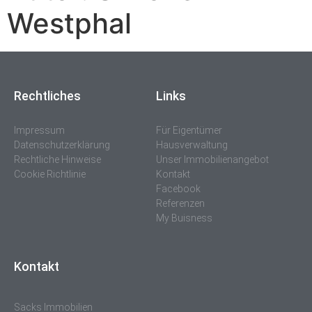
Westphal
Rechtliches
Links
Impressum
Für Eigentümer
Datenschutzerklärung
Hausverwaltung
Rechtliche Hinweise
Unser Immobilienangebot
Cookie Richtlinie
Kontakt
Facebook
Referenzen
My Buisness
Kontakt
Sacks Immobilien